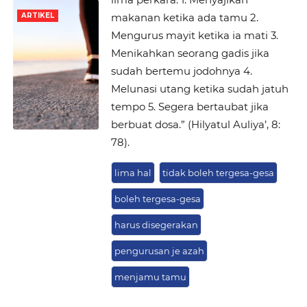
makanan ketika ada tamu 2.
ARTIKEL
Mengurus mayit ketika ia mati 3.
Menikahkan seorang gadis jika
sudah bertemu jodohnya 4.
Melunasi utang ketika sudah jatuh
tempo 5. Segera bertaubat jika
berbuat dosa.” (Hilyatul Auliya’, 8:
78).
lima hal
tidak boleh tergesa-gesa
boleh tergesa-gesa
harus disegerakan
pengurusan je azah
menjamu tamu