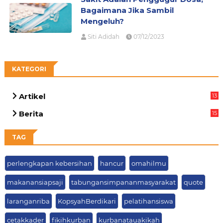
Bagaimana Jika Sambil
Mengeluh?
Siti Adidah
07/12/2023
KATEGORI
Artikel
13
03
Berita
15
63
TAG
perlengkapan kebersihan
hancur
omahilmu
makanansiapsaji
tabungansimpananmasyarakat
quote
laranganriba
KopsyahBerdikari
pelatihansiswa
cetakkader
fikihkurban
kurbanatauakikah