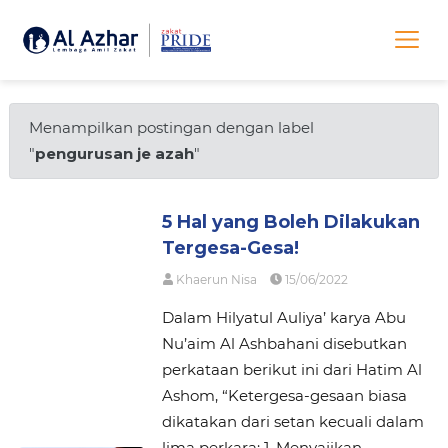
Menampilkan postingan dengan label
"
pengurusan je azah
"
5 Hal yang Boleh Dilakukan
Tergesa-Gesa!
Khaerun Nisa
15/06/2022
Dalam Hilyatul Auliya’ karya Abu
Nu’aim Al Ashbahani disebutkan
perkataan berikut ini dari Hatim Al
Ashom, “Ketergesa-gesaan biasa
dikatakan dari setan kecuali dalam
lima perkara: 1. Menyajikan