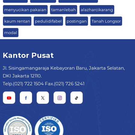
menyucikan pakaian
tamanlebah
alazharcikarang
kaum rentan
pedulidifabel
postingan
Tanah Longsor
modal
Kantor Pusat
Jl. Sisingamangaraja Kebayoran Baru, Jakarta Selatan,
DKI Jakarta 12110.
Telp.(021) 722 1504 Fax.(021) 726 5241