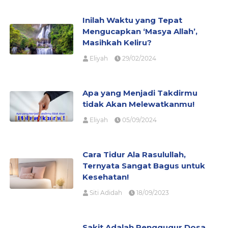
Inilah Waktu yang Tepat
Mengucapkan ‘Masya Allah’,
Masihkah Keliru?
Eliyah
29/02/2024
Apa yang Menjadi Takdirmu
tidak Akan Melewatkanmu!
Eliyah
05/09/2024
Cara Tidur Ala Rasulullah,
Ternyata Sangat Bagus untuk
Kesehatan!
Siti Adidah
18/09/2023
Sakit Adalah Penggugur Dosa,