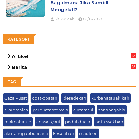
Bagaimana Jika Sambil
Mengeluh?
Siti Adidah
07/12/2023
KATEGORI
Artikel
13
05
Berita
15
63
TAG
Gaza Pusat
obat-obatan
idesedekah
kurbanatauakikah
sikapmalas
perbuatantercela
cintarasul
zonabagahia
maknahidup
anasalsyarif
peduliduafa
nisfu syakban
aksitanggapbencana
kesalahan
madleen