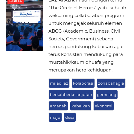
BERITA
“The Circle of Heroes” yaitu sebuah
welcoming collaboration program
untuk mengajak seluruh elemen
ABCG (Academic, Business, Civil
Society, Government) sebagai
heroes pendukung kebaikan agar
terus konsisten mendukung para
mustahik/kaum dhuafa yang
merupakan hero kehidupan.
milad laz
kolaborasi
zonabahagia
berkahberkelanjutan
gemilang
amanah
kebaikan
ekonomi
maju
desa