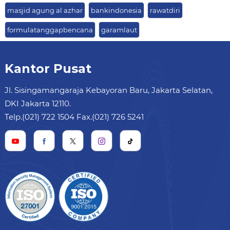
masjid agung al azhar
bankindonesia
rawatdiri
formulatanggapbencana
garamlaut
Kantor Pusat
Jl. Sisingamangaraja Kebayoran Baru, Jakarta Selatan,
DKI Jakarta 12110.
Telp.(021) 722 1504 Fax.(021) 726 5241