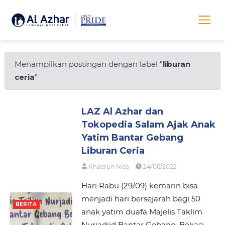
Menampilkan postingan dengan label "
liburan
ceria
"
LAZ Al Azhar dan
Tokopedia Salam Ajak Anak
Yatim Bantar Gebang
Liburan Ceria
Khaerun Nisa
24/06/2022
Hari Rabu (29/09) kemarin bisa
menjadi hari bersejarah bagi 50
BERITA
anak yatim duafa Majelis Taklim
Nurjadiid Bantar Gebang, Bekasi