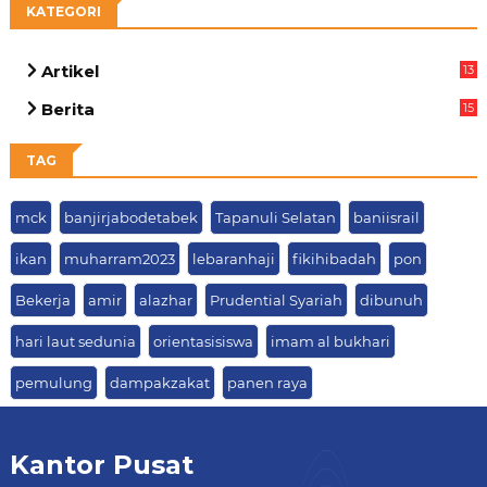
KATEGORI
Artikel
13
05
Berita
15
63
TAG
mck
banjirjabodetabek
Tapanuli Selatan
baniisrail
ikan
muharram2023
lebaranhaji
fikihibadah
pon
Bekerja
amir
alazhar
Prudential Syariah
dibunuh
hari laut sedunia
orientasisiswa
imam al bukhari
pemulung
dampakzakat
panen raya
Kantor Pusat