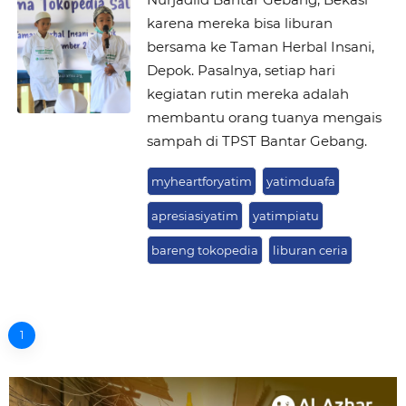
karena mereka bisa liburan
bersama ke Taman Herbal Insani,
Depok. Pasalnya, setiap hari
kegiatan rutin mereka adalah
membantu orang tuanya mengais
sampah di TPST Bantar Gebang.
myheartforyatim
yatimduafa
apresiasiyatim
yatimpiatu
bareng tokopedia
liburan ceria
1