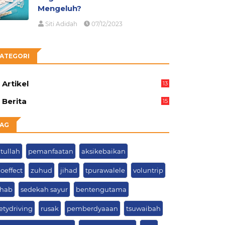
Mengeluh?
Siti Adidah
07/12/2023
ATEGORI
Artikel
13
01
Berita
15
63
AG
tullah
pemanfaatan
aksikebaikan
oeffect
zuhud
jihad
tpurawalele
voluntrip
shab
sedekah sayur
bentengutama
etydriving
rusak
pemberdyaaan
tsuwaibah