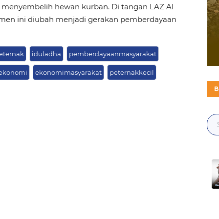
l menyembelih hewan kurban. Di tangan LAZ Al
men ini diubah menjadi gerakan pemberdayaan
eternak
iduladha
pemberdayaanmasyarakat
ekonomi
ekonomimasyarakat
peternakkecil
B