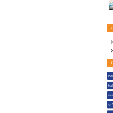
K
T
bai
hal
ni
saf