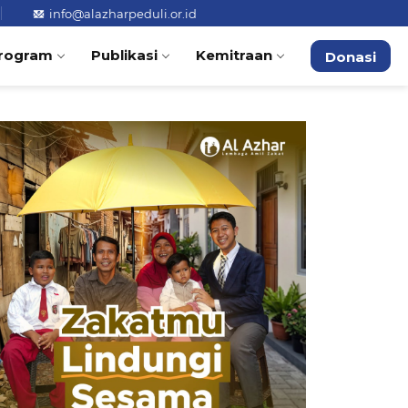
info@alazharpeduli.or.id
rogram
Publikasi
Kemitraan
Donasi