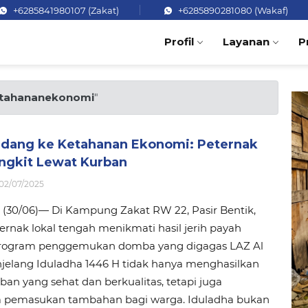
+6285841980107 (Zakat)
+6285890281080 (Wakaf)
Profil
Layanan
P
tahananekonomi
"
ndang ke Ketahanan Ekonomi: Peternak
angkit Lewat Kurban
02/07/2025
 (30/06)— Di Kampung Zakat RW 22, Pasir Bentik,
rnak lokal tengah menikmati hasil jerih payah
rogram penggemukan domba yang digagas LAZ Al
jelang Iduladha 1446 H tidak hanya menghasilkan
an yang sehat dan berkualitas, tetapi juga
emasukan tambahan bagi warga. Iduladha bukan