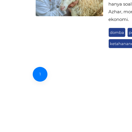
hanya soa
Azhar, mo
ekonomi.
domba
p
ketahanan
1