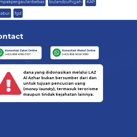
mpakpergaulanbebas
bulandzulhijjah
KAP
kabur
fgd
ontact
dana yang didonasikan melalui LAZ
Al Azhar bukan bersumber dari dan
untuk tujuan pencucian uang
(
money laundry
), termasuk terorisme
maupun tindak kejahatan lainnya.