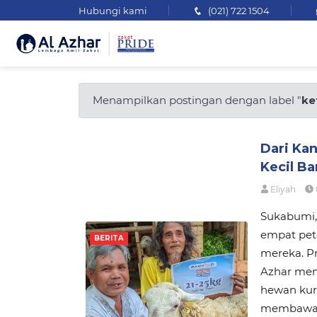
Hubungi kami
(021) 722 1504
Menampilkan postingan dengan label "
ke
Dari Ka
Kecil B
Eliyah
Sukabumi,
empat pete
BERITA
mereka. P
Azhar men
hewan kurb
membawa p