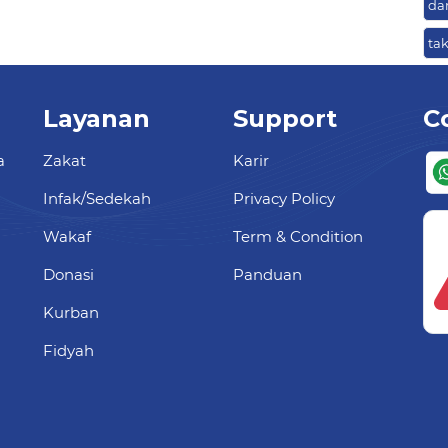
da
ta
Layanan
Support
C
a
Zakat
Karir
Infak/Sedekah
Privacy Policy
Wakaf
Term & Condition
Donasi
Panduan
Kurban
Fidyah