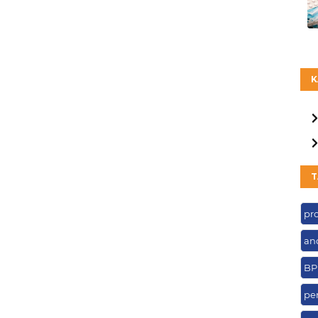
K
T
pr
an
BP
pen