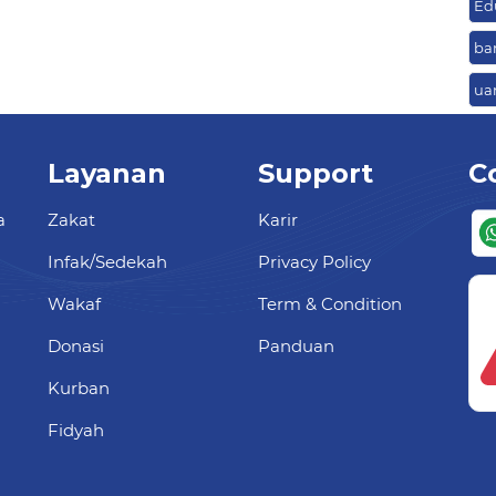
Ed
ba
ua
Layanan
Support
C
a
Zakat
Karir
Infak/Sedekah
Privacy Policy
Wakaf
Term & Condition
Donasi
Panduan
Kurban
Fidyah