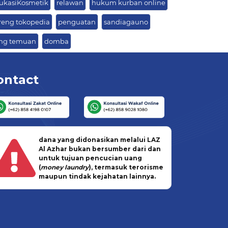
ukasiKosmetik
relawan
hukum kurban online
reng tokopedia
penguatan
sandiagauno
ng temuan
domba
ontact
dana yang didonasikan melalui LAZ
Al Azhar bukan bersumber dari dan
untuk tujuan pencucian uang
(
money laundry
), termasuk terorisme
maupun tindak kejahatan lainnya.