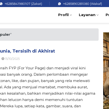
+6285841980107 (Zakat)
+6285890281080 (Wakaf)
Profil
Layanan
P
puler
"
unia, Tersisih di Akhirat
15/10/2025
aih FYP (For Your Page) dan menjadi viral kini
si banyak orang. Dalam perlombaan mengejar
tonan, like, dan pujian, banyak yang rela melewati
al. Ada yang menjual martabat, membuka aurat,
an kesalahan, bahkan menjadikan nilai-nilai agama
ahan lelucon hanya demi memenuhi tuntutan
 Mereka lupa, setiap kata, gambar, suara, dan