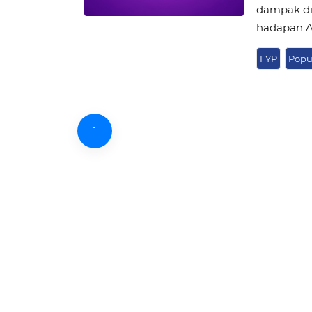
dampak di
hadapan Al
FYP
Popu
1