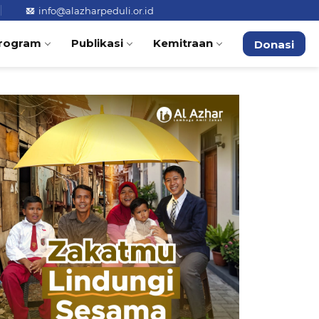
info@alazharpeduli.or.id
rogram
Publikasi
Kemitraan
Donasi