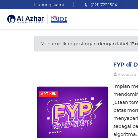
Hubungi kami
(021) 722 1504
Menampilkan postingan dengan label "
Po
FYP di D
Risdawati
Impian mer
mendomina
ARTIKEL
jutaan ton
batas mor
menyebark
sebagai b
algoritma.