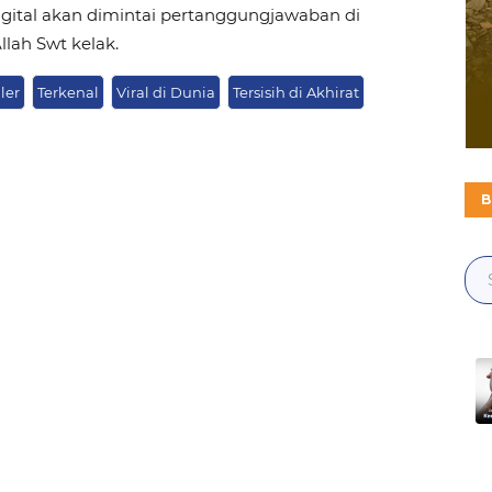
gital akan dimintai pertanggungjawaban di
lah Swt kelak.
ler
Terkenal
Viral di Dunia
Tersisih di Akhirat
B