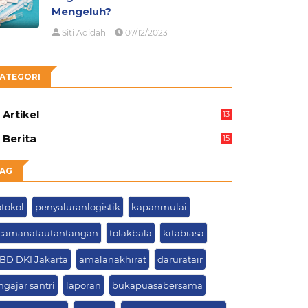
Mengeluh?
Siti Adidah
07/12/2023
ATEGORI
Artikel
13
05
Berita
15
63
AG
otokol
penyaluranlogistik
kapanmulai
camanatautantangan
tolakbala
kitabiasa
BD DKI Jakarta
amalanakhirat
daruratair
gajar santri
laporan
bukapuasabersama